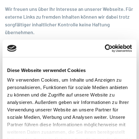
Wir freuen uns über Ihr Interesse an unserer Webseite. Für
externe Links zu fremden Inhalten können wir dabei trotz
sorgfältiger inhaltlicher Kontrolle keine Haftung
übernehmen.
FOTOS
Unsplash
Diese Webseite verwendet Cookies
HAFTUNGSAUSSCHLUSS
Wir verwenden Cookies, um Inhalte und Anzeigen zu
personalisieren, Funktionen für soziale Medien anbieten
Trotz größter Sorgfältigkeit bei der Erstellung der
zu können und die Zugriffe auf unsere Website zu
Webseite kann das Parlament der Deutschsprachigen
analysieren. Außerdem geben wir Informationen zu Ihrer
Gemeinschaft Belgiens nicht die vollständige Korrektheit
Verwendung unserer Website an unsere Partner für
aller Inhalte und Dokumente garantieren. Das Parlament
soziale Medien, Werbung und Analysen weiter. Unsere
Partner führen diese Informationen möglicherweise mit
der Deutschsprachigen Gemeinschaft Belgiens lehnt
weiteren Daten zusammen, die Sie ihnen bereitgestellt
deshalb jede Haftung bezüglich der Webseite und der