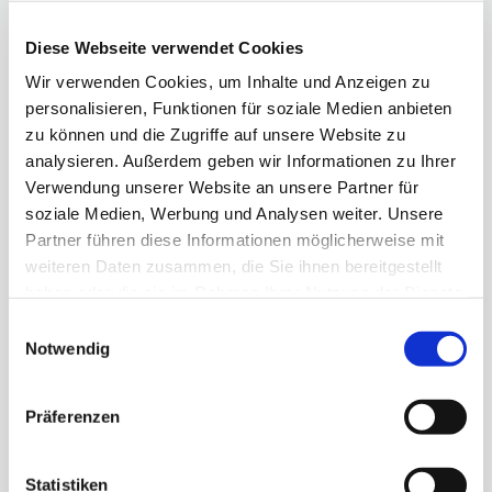
GESTELLTE
FRAGEN
Diese Webseite verwendet Cookies
Wir verwenden Cookies, um Inhalte und Anzeigen zu
personalisieren, Funktionen für soziale Medien anbieten
zu können und die Zugriffe auf unsere Website zu
Wer kann beim Jugendparlament mitmachen?
analysieren. Außerdem geben wir Informationen zu Ihrer
Verwendung unserer Website an unsere Partner für
Wer wählt das Thema aus, das beim
soziale Medien, Werbung und Analysen weiter. Unsere
Jugendparlament besprochen wird?
Partner führen diese Informationen möglicherweise mit
weiteren Daten zusammen, die Sie ihnen bereitgestellt
Wo muss ich hin?
haben oder die sie im Rahmen Ihrer Nutzung der Dienste
gesammelt haben.
Einwilligungsauswahl
Notwendig
Wo übernachten und essen wir?
Wer organisiert das Jugendparlament?
Präferenzen
Was bringt mir die Teilnahme am
Statistiken
Jugendparlament?