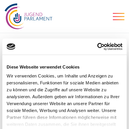
BEWIRB DICH
JETZT!
Diese Webseite verwendet Cookies
Wir verwenden Cookies, um Inhalte und Anzeigen zu
personalisieren, Funktionen für soziale Medien anbieten
+++ Das Jugendparlament 2023 ist
zu können und die Zugriffe auf unsere Website zu
abgeschlossen +++
analysieren. Außerdem geben wir Informationen zu Ihrer
Verwendung unserer Website an unsere Partner für
Du bist zwischen 16 und 25 Jahre alt und
soziale Medien, Werbung und Analysen weiter. Unsere
wohnst in der DG?
Partner führen diese Informationen möglicherweise mit
Du setzt dich gerne für andere ein oder hast
weiteren Daten zusammen, die Sie ihnen bereitgestellt