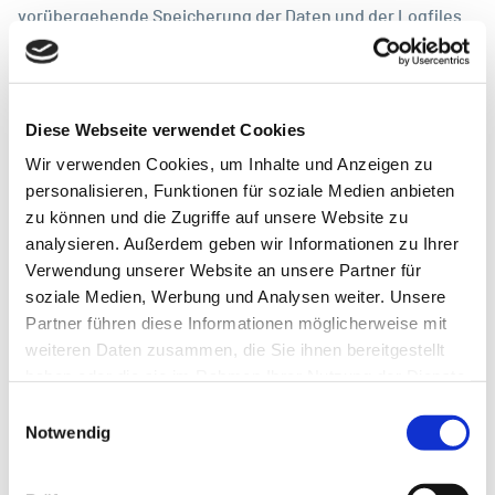
vorübergehende Speicherung der Daten und der Logfiles
ist Artikel 6 Abs. 1 lit. f DSGVO sowie unser berechtigtes
Interesse.
Bei den erhobenen Informationen kann es sich
Diese Webseite verwendet Cookies
insbesondere um folgende Daten handeln:
Wir verwenden Cookies, um Inhalte und Anzeigen zu
personalisieren, Funktionen für soziale Medien anbieten
IP-Adresse
zu können und die Zugriffe auf unsere Website zu
analysieren. Außerdem geben wir Informationen zu Ihrer
Browser- und Hardwarenutzung
Verwendung unserer Website an unsere Partner für
Datum, Uhrzeit und Verweildauer
soziale Medien, Werbung und Analysen weiter. Unsere
Partner führen diese Informationen möglicherweise mit
aufgerufene Seiten
weiteren Daten zusammen, die Sie ihnen bereitgestellt
Abruffolge
haben oder die sie im Rahmen Ihrer Nutzung der Dienste
gesammelt haben.
Suchwörter
Einwilligungsauswahl
Notwendig
Informationen zum Service-Provider
Landesherkunft