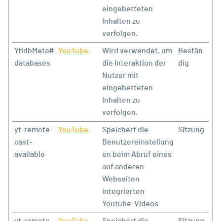
eingebetteten
Inhalten zu
verfolgen.
YtIdbMeta#
YouTube
Wird verwendet, um
Bestän
databases
die Interaktion der
dig
Nutzer mit
eingebetteten
Inhalten zu
verfolgen.
yt-remote-
YouTube
Speichert die
Sitzung
cast-
Benutzereinstellung
available
en beim Abruf eines
auf anderen
Webseiten
integrierten
Youtube-Videos
yt-remote-
YouTube
Speichert die
Sitzung