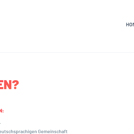
HO
EN?
N:
r
Deutschsprachigen Gemeinschaft