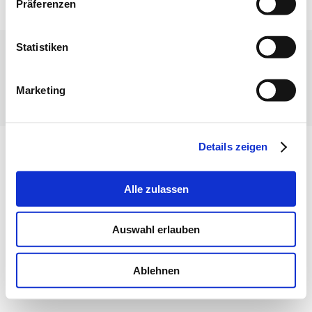
Präferenzen
Statistiken
Impressum
Datenschutz
Barrierefreiheit
Marketing
Eine Initiative des Parlaments der Deutschsprachigen
Gemeinschaft, des IDP und des RDJ.
Details zeigen
Alle zulassen
Auswahl erlauben
Ablehnen