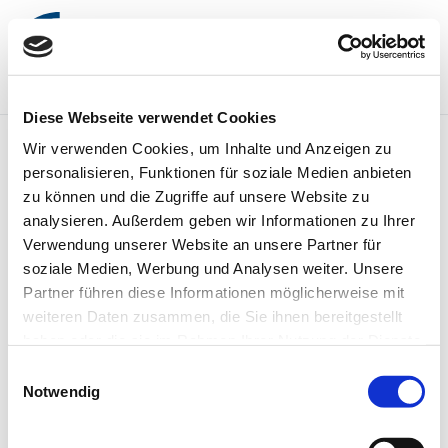
Diese Webseite verwendet Cookies
Wir verwenden Cookies, um Inhalte und Anzeigen zu
personalisieren, Funktionen für soziale Medien anbieten
ZURÜCK ZUR STARTSEITE
zu können und die Zugriffe auf unsere Website zu
analysieren. Außerdem geben wir Informationen zu Ihrer
Verwendung unserer Website an unsere Partner für
Der Bewerbungsprozess ist
soziale Medien, Werbung und Analysen weiter. Unsere
gestartet. Sei auch du mit
Partner führen diese Informationen möglicherweise mit
dabei!
weiteren Daten zusammen, die Sie ihnen bereitgestellt
haben oder die sie im Rahmen Ihrer Nutzung der Dienste
gesammelt haben.
Einwilligungsauswahl
Et quidem rerum hic tenetur a natura ipsa
Notwendig
natura incorrupte atque insitam in culpa, qui
in liberos atque insitam in animis nostris.